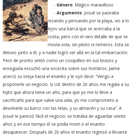
-
Género
: Mágico maravilloso
-
Argumento
: Josué se paseaba
rezando y pensando por la playa, vio a lo
lejos una barca que se acercaba a la
costa, pero con el raro detalle de que se
movía sola, sin piloto ni remeros. Esta se
detuvo junto a él, y a nadie logró ver allá en la tal embarcación.
Pero de pronto sintió como un cosquilleo en sus brazos y
enseguida escuchó una vocecita sobre sus hombros. Jaime
acercó su oreja hacia el enanito y le oyó decir: “Vengo a
proponerle un negocio. Si Ud. dentro de 20 años me regala a su
hijito que ahora tiene un año, para que yo me lo lleve a
sacrificarlo para que salve una vida, yo me comprometo a
devolverle su barco con las telas, y su almacén y su casa”. A
Josué le pareció fácil el negocio: se trataba de aguardar veinte
años y en ese tiempo él se podía morir o el enanito
desaparecer. Después de 20 años el enanito regresó a llevarse