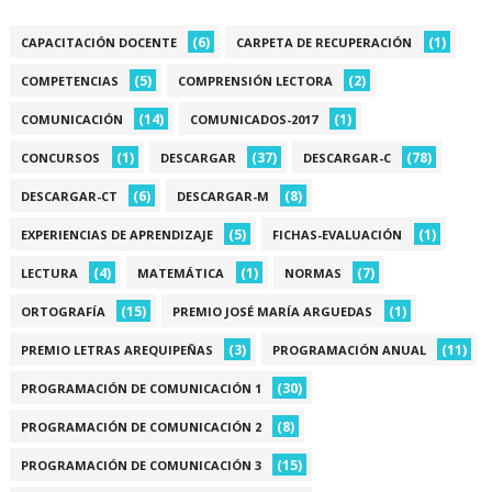
(6)
(1)
CAPACITACIÓN DOCENTE
CARPETA DE RECUPERACIÓN
(5)
(2)
COMPETENCIAS
COMPRENSIÓN LECTORA
(14)
(1)
COMUNICACIÓN
COMUNICADOS-2017
(1)
(37)
(78)
CONCURSOS
DESCARGAR
DESCARGAR-C
(6)
(8)
DESCARGAR-CT
DESCARGAR-M
(5)
(1)
EXPERIENCIAS DE APRENDIZAJE
FICHAS-EVALUACIÓN
(4)
(1)
(7)
LECTURA
MATEMÁTICA
NORMAS
(15)
(1)
ORTOGRAFÍA
PREMIO JOSÉ MARÍA ARGUEDAS
(3)
(11)
PREMIO LETRAS AREQUIPEÑAS
PROGRAMACIÓN ANUAL
(30)
PROGRAMACIÓN DE COMUNICACIÓN 1
(8)
PROGRAMACIÓN DE COMUNICACIÓN 2
(15)
PROGRAMACIÓN DE COMUNICACIÓN 3