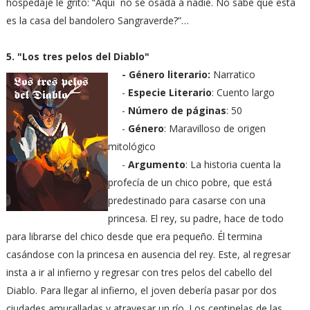
hospedaje le grito: “Aquí no se osada a nadie. No sabe que esta
es la casa del bandolero Sangraverde?”…
5. "Los tres pelos del Diablo"
- Género literario:
Narratico
-
Especie Literario
: Cuento largo
-
Número de páginas
: 50
-
Género
: Maravilloso de origen
mitológico
-
Argumento
: La historia cuenta la
profecía de un chico pobre, que está
predestinado para casarse con una
princesa. El rey, su padre, hace de todo
para librarse del chico desde que era pequeño. Él termina
casándose con la princesa en ausencia del rey. Este, al regresar
insta a ir al infierno y regresar con tres pelos del cabello del
Diablo. Para llegar al infierno, el joven debería pasar por dos
ciudades amuralladas y atravesar un río. Los centinelas de las