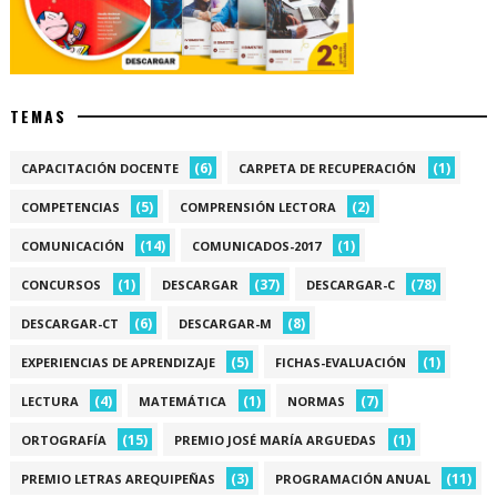
TEMAS
(6)
(1)
CAPACITACIÓN DOCENTE
CARPETA DE RECUPERACIÓN
(5)
(2)
COMPETENCIAS
COMPRENSIÓN LECTORA
(14)
(1)
COMUNICACIÓN
COMUNICADOS-2017
(1)
(37)
(78)
CONCURSOS
DESCARGAR
DESCARGAR-C
(6)
(8)
DESCARGAR-CT
DESCARGAR-M
(5)
(1)
EXPERIENCIAS DE APRENDIZAJE
FICHAS-EVALUACIÓN
(4)
(1)
(7)
LECTURA
MATEMÁTICA
NORMAS
(15)
(1)
ORTOGRAFÍA
PREMIO JOSÉ MARÍA ARGUEDAS
(3)
(11)
PREMIO LETRAS AREQUIPEÑAS
PROGRAMACIÓN ANUAL