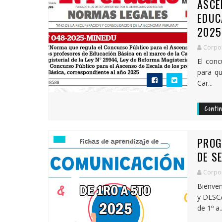
ASCE
EDUC
2025
Corpor
El conc
para qu
Car...
Conti
PROG
DE S
Corpor
Bienven
y DESC
de 1º a..