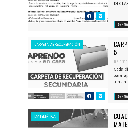
DECL
……………
Conti
CARP
CARPETA DE RECUPERACIÓN
5
Corpor
Cada dí
para ap
toman..
Conti
CUAD
MATEMÁTICA
MATE