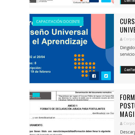
Conti
CURS
CAPACITACIÓN DOCENTE
UNIV
Corpor
Dirigid
servicio
Conti
FORM
POST
MAGI
Corpor
Desca