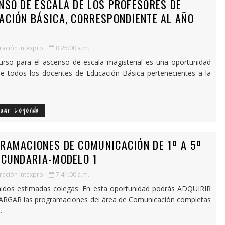
NSO DE ESCALA DE LOS PROFESORES DE
ACIÓN BÁSICA, CORRESPONDIENTE AL AÑO
ación Intexpro
8:25:00 a.m.
urso para el ascenso de escala magisterial es una oportunidad
e todos los docentes de Educación Básica pertenecientes a la
nuar Leyendo
RAMACIONES DE COMUNICACIÓN DE 1º A 5º
ECUNDARIA-MODELO 1
ación Intexpro
7:41:00 a.m.
idos estimadas colegas: En esta oportunidad podrás ADQUIRIR
ARGAR las programaciones del área de Comunicación completas
.