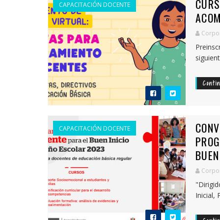
CURS
CAPACITACIÓN DOCENTE
ACOM
Corpor
Preinsc
siguien
Conti
CONV
CAPACITACIÓN DOCENTE
PROG
BUEN
Corpor
"Dirigi
Inicial