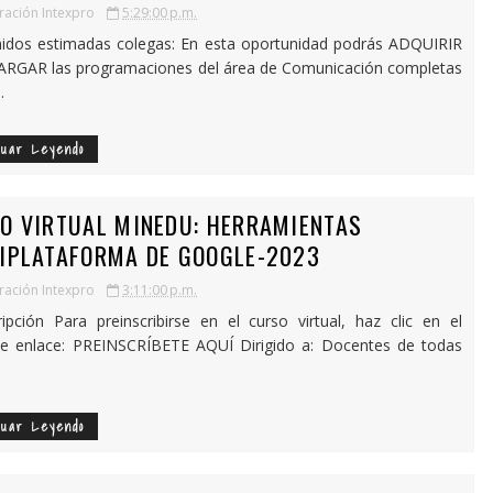
ación Intexpro
5:29:00 p.m.
idos estimadas colegas: En esta oportunidad podrás ADQUIRIR
ARGAR las programaciones del área de Comunicación completas
.
nuar Leyendo
O VIRTUAL MINEDU: HERRAMIENTAS
IPLATAFORMA DE GOOGLE-2023
ación Intexpro
3:11:00 p.m.
ripción Para preinscribirse en el curso virtual, haz clic en el
te enlace: PREINSCRÍBETE AQUÍ Dirigido a: Docentes de todas
nuar Leyendo