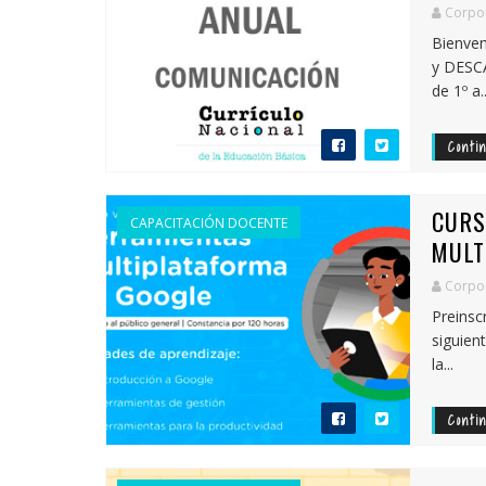
Corpor
Bienven
y DESC
de 1º a..
Conti
CURS
CAPACITACIÓN DOCENTE
MULT
Corpor
Preinsc
siguien
la...
Conti