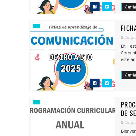
Conti
FICH
Corpor
En est
Comuni
este añ
Conti
PROG
DE S
Corpor
Bienven