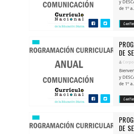
y DESC
de 1º a..
Conti
PROG
DE S
Corpor
Bienven
y DESC
de 1º a..
Conti
PROG
DE S