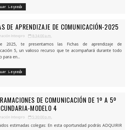
nuar Leyendo
AS DE APRENDIZAJE DE COMUNICACIÓN-2025
ación Intexpro
8:34:00 a.m.
e 2025, te presentamos las Fichas de aprendizaje de
cación 5, un valioso recurso que te acompañará durante todo
o para en...
nuar Leyendo
RAMACIONES DE COMUNICACIÓN DE 1º A 5º
ECUNDARIA-MODELO 4
ación Intexpro
5:30:00 p.m.
idos estimadas colegas: En esta oportunidad podrás ADQUIRIR