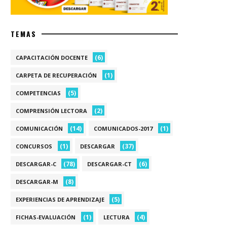
TEMAS
(6)
CAPACITACIÓN DOCENTE
(1)
CARPETA DE RECUPERACIÓN
(5)
COMPETENCIAS
(2)
COMPRENSIÓN LECTORA
(14)
(1)
COMUNICACIÓN
COMUNICADOS-2017
(1)
(37)
CONCURSOS
DESCARGAR
(78)
(6)
DESCARGAR-C
DESCARGAR-CT
(8)
DESCARGAR-M
(5)
EXPERIENCIAS DE APRENDIZAJE
(1)
(4)
FICHAS-EVALUACIÓN
LECTURA