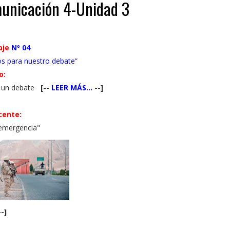
municación 4-Unidad 3
aje
Nº 04
s para nuestro debate”
o:
a un debate
[--
LEER MÁS...
--]
cente:
 emergencia"
-]