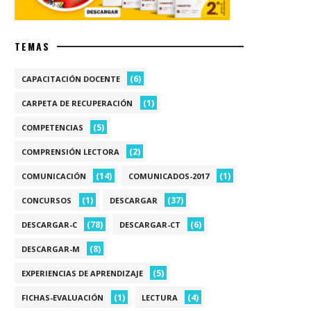
TEMAS
(6)
CAPACITACIÓN DOCENTE
(1)
CARPETA DE RECUPERACIÓN
(5)
COMPETENCIAS
(2)
COMPRENSIÓN LECTORA
(14)
(1)
COMUNICACIÓN
COMUNICADOS-2017
(1)
(37)
CONCURSOS
DESCARGAR
(78)
(6)
DESCARGAR-C
DESCARGAR-CT
(8)
DESCARGAR-M
(5)
EXPERIENCIAS DE APRENDIZAJE
(1)
(4)
FICHAS-EVALUACIÓN
LECTURA