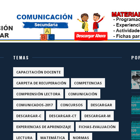
TEMAS
PO
CAPACITACIÓN DOCENTE
CARPETA DE RECUPERACIÓN
COMPETENCIAS
COMPRENSIÓN LECTORA
COMUNICACIÓN
COMUNICADOS-2017
CONCURSOS
DESCARGAR
DESCARGAR-C
DESCARGAR-CT
DESCARGAR-M
EXPERIENCIAS DE APRENDIZAJE
FICHAS-EVALUACIÓN
LECTURA
MATEMÁTICA
NORMAS