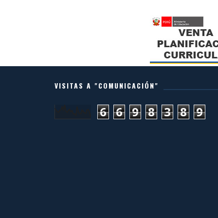
VISITAS A "COMUNICACIÓN"
6
6
9
8
3
8
9