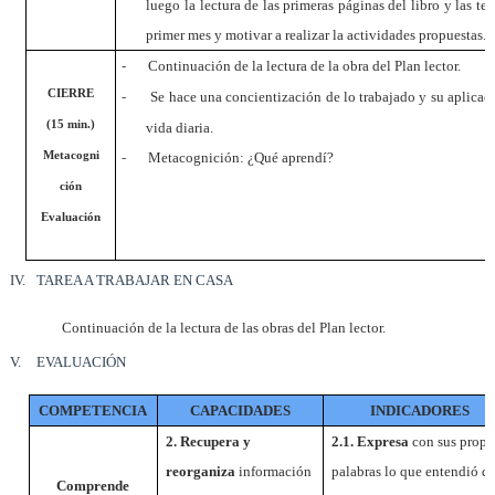
luego la lectura de las primeras páginas del libro y las tex
primer mes y motivar a realizar la actividades propuestas.
-
Continuación de la lectura de la obra del Plan lector.
-
CIERRE
Se hace una concientización de lo trabajado y su aplicaci
(15 min.)
vida diaria.
-
Metacogni
Metacognición: ¿Qué aprendí?
ción
Evaluación
IV.
TAREA A TRABAJAR EN CASA
Continuación de la lectura de las obras del Plan lector.
V.
EVALUACIÓN
COMPETENCIA
CAPACIDADES
INDICADORES
2.
Recupera y
2.1. Expresa
con sus propi
reorganiza
información
palabras lo que entendió de
Comprende