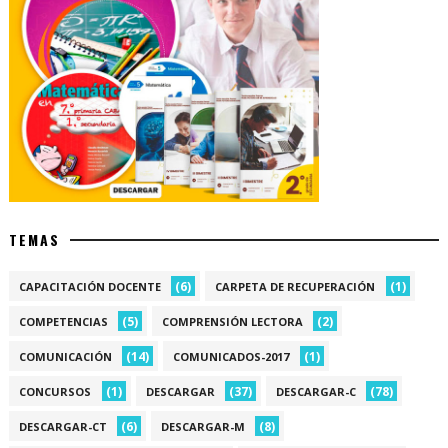
TEMAS
(6)
(1)
CAPACITACIÓN DOCENTE
CARPETA DE RECUPERACIÓN
(5)
(2)
COMPETENCIAS
COMPRENSIÓN LECTORA
(14)
(1)
COMUNICACIÓN
COMUNICADOS-2017
(1)
(37)
(78)
CONCURSOS
DESCARGAR
DESCARGAR-C
(6)
(8)
DESCARGAR-CT
DESCARGAR-M