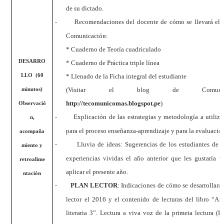
de su dictado.
-
Recomendaciones del docente de cómo se llevará el 
Comunicación:
* Cuaderno de Teoría cuadriculado
DESARRO
* Cuaderno de Práctica triple línea
LLO (60
* Llenado de la Ficha integral del estudiante
(Visitar el blog de Comunica
minutos)
http://tecomunicomas.blogspot.pe
)
Observació
-
Explicación de las estrategias y metodología a utilizar
n,
para el proceso enseñanza-aprendizaje y para la evaluació
acompaña
-
Lluvia de ideas: Sugerencias de los estudiantes de 
miento y
experiencias vividas el año anterior que les gustaría v
retroalime
aplicar el presente año.
ntación
-
PLAN LECTOR
: Indicaciones de cómo se desarrollará 
lector el 2016 y el contenido de lecturas del libro “An
literaria 3”. Lectura a viva voz de la primeta lectura (Pá