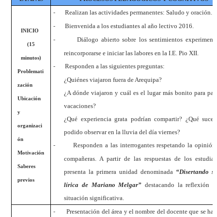
-
Realizan las actividades permanentes: Saludo y oración.
-
Bienvenida a los estudiantes al año lectivo 2016.
INICIO
-
Diálogo abierto sobre los sentimientos experiment
(15
reincorporarse e iniciar las labores en la I.E. Pio XII.
minutos)
-
Responden a las siguientes preguntas:
Problemati
¿Quiénes viajaron fuera de Arequipa?
zación
¿A dónde viajaron y cuál es el lugar más bonito para pas
Ubicación
vacaciones?
y
¿Qué experiencia grata podrían compartir? ¿Qué suce
organizaci
podido observar en la lluvia del día viernes?
ón
-
Responden a las interrogantes respetando la opinión
Motivación
compañeras.
A partir de las respuestas de los estudian
Saberes
presenta la primera unidad denomi
nada
“Disertando s
previos
lírica de Mariano Melgar”
destacando la reflexión s
situación significativa.
-
Presentación del área y el nombre del docente que se har