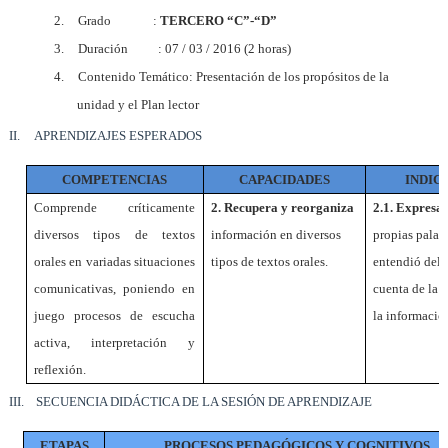
2.
Grado :
TERCERO “C”-“D”
3.
Duración : 07 / 03 / 2016 (2 horas)
4.
Contenido Temático:
Presentación de los propósitos de la
unidad y el Plan lector
II.
APRENDIZAJES ESPERADOS
COMPETENCIAS
CAPACIDADES
INDIC
Comprende críticamente
2.
Recupera y reorganiza
2.1. Expresa
diversos tipos de textos
información en diversos
propias palab
orales en variadas situaciones
tipos de textos orales.
entendió del 
comunicativas, poniendo en
cuenta de la 
juego procesos de escucha
la informació
activa, interpretación y
reflexión.
III.
SECUENCIA DIDÁCTICA DE LA SESIÓN DE APRENDIZAJE
ETAPAS
PROCESOS PEDAGÓGICOS Y COGNITIVOS