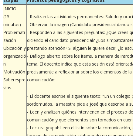
Etapas
Procesos pedagógicos y cognitivos
INICIO
(15
- Realizan las actividades permanentes: Saludo y oració
minutos)
- Observan la imagen (Candidato presidencial dando su 
Problemati
- Responden a las siguientes preguntas: ¿Qué crees qu
zación
diciendo el candidato presidencial? ¿Los simpatizantes 
Ubicación y
prestando atención? Si alguien le quiere decir, ¿lo escu
organizació
- Diálogo abierto sobre los ítems, a manera de introduc
n
tema. El docente indica que esta sesión está orientada
Motivación
precisamente a reflexionar sobre los elementos de la
Saberespre
comunicación:
vios
- El docente escribe el siguiente texto: “En un colegio p
sordomudos, la maestra pide a José que describa a su 
- Leen y analizan quiénes intervienen en el proceso de
comunicación y que elementos son tomados en cuenta
- Lectura grupal: Leen el listín sobre la comunicación, 
formas de comunicación, elaborando un esquema-res