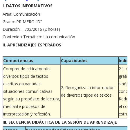
I. DATOS INFORMATIVOS
Área: Comunicación
Grado: PRIMERO “D”
Duración: __/03/2016 (2 horas)
Contenido Temático: La comunicación
II. APRENDIZAJES ESPERADOS
Competencias
Capacidades
Indic
Comprende críticamente
2.1. 
diversos tipos de textos
gráfic
escritos en variadas
sinóp
2. Reorganiza la información
situaciones comunicativas
conce
de diversos tipos de textos.
según su propósito de lectura,
Redes
mediante procesos de
el co
interpretación y reflexión.
estru
III. SECUENCIA DIDÁCTICA DE LA SESIÓN DE APRENDIZAJE