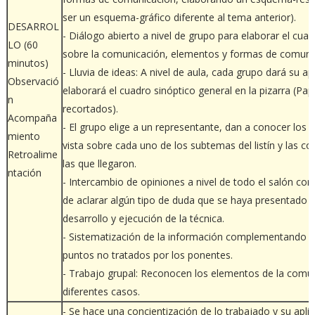
ser un esquema-gráfico diferente al tema anterior).
DESARROL
- Diálogo abierto a nivel de grupo para elaborar el cuad
LO (60
sobre la comunicación, elementos y formas de comuni
minutos)
- Lluvia de ideas: A nivel de aula, cada grupo dará su ap
Observació
elaborará el cuadro sinóptico general en la pizarra (Pap
n
recortados).
Acompaña
- El grupo elige a un representante, dan a conocer los 
miento
vista sobre cada uno de los subtemas del listín y las co
Retroalime
las que llegaron.
ntación
- Intercambio de opiniones a nivel de todo el salón con 
de aclarar algún tipo de duda que se haya presentado e
desarrollo y ejecución de la técnica.
- Sistematización de la información complementando 
puntos no tratados por los ponentes.
- Trabajo grupal: Reconocen los elementos de la comu
diferentes casos.
- Se hace una concientización de lo trabajado y su aplic