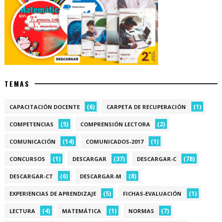
TEMAS
(6)
(1)
CAPACITACIÓN DOCENTE
CARPETA DE RECUPERACIÓN
(5)
(2)
COMPETENCIAS
COMPRENSIÓN LECTORA
(14)
(1)
COMUNICACIÓN
COMUNICADOS-2017
(1)
(37)
(78)
CONCURSOS
DESCARGAR
DESCARGAR-C
(6)
(8)
DESCARGAR-CT
DESCARGAR-M
(5)
(1)
EXPERIENCIAS DE APRENDIZAJE
FICHAS-EVALUACIÓN
(4)
(1)
(7)
LECTURA
MATEMÁTICA
NORMAS