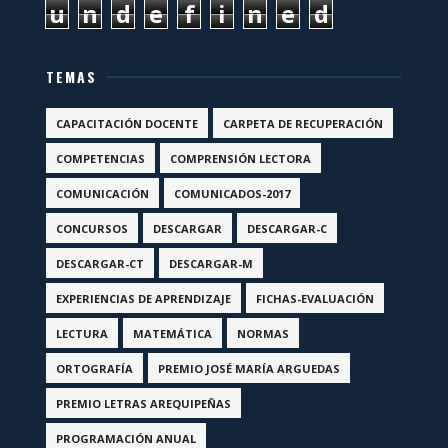
u
n
d
e
f
i
n
e
d
TEMAS
CAPACITACIÓN DOCENTE
CARPETA DE RECUPERACIÓN
COMPETENCIAS
COMPRENSIÓN LECTORA
COMUNICACIÓN
COMUNICADOS-2017
CONCURSOS
DESCARGAR
DESCARGAR-C
DESCARGAR-CT
DESCARGAR-M
EXPERIENCIAS DE APRENDIZAJE
FICHAS-EVALUACIÓN
LECTURA
MATEMÁTICA
NORMAS
ORTOGRAFÍA
PREMIO JOSÉ MARÍA ARGUEDAS
PREMIO LETRAS AREQUIPEÑAS
PROGRAMACIÓN ANUAL