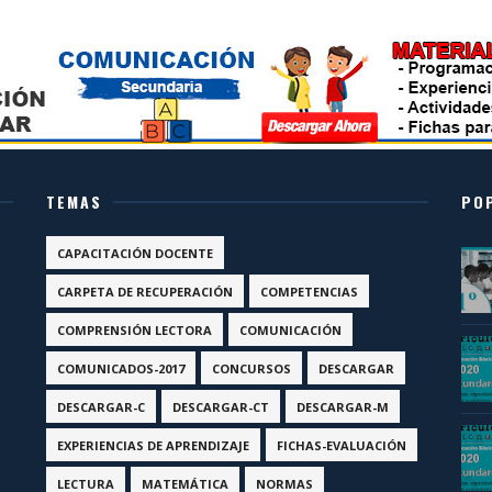
TEMAS
PO
CAPACITACIÓN DOCENTE
CARPETA DE RECUPERACIÓN
COMPETENCIAS
COMPRENSIÓN LECTORA
COMUNICACIÓN
COMUNICADOS-2017
CONCURSOS
DESCARGAR
DESCARGAR-C
DESCARGAR-CT
DESCARGAR-M
EXPERIENCIAS DE APRENDIZAJE
FICHAS-EVALUACIÓN
LECTURA
MATEMÁTICA
NORMAS