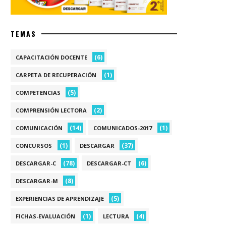
TEMAS
(6)
CAPACITACIÓN DOCENTE
(1)
CARPETA DE RECUPERACIÓN
(5)
COMPETENCIAS
(2)
COMPRENSIÓN LECTORA
(14)
(1)
COMUNICACIÓN
COMUNICADOS-2017
(1)
(37)
CONCURSOS
DESCARGAR
(78)
(6)
DESCARGAR-C
DESCARGAR-CT
(8)
DESCARGAR-M
(5)
EXPERIENCIAS DE APRENDIZAJE
(1)
(4)
FICHAS-EVALUACIÓN
LECTURA