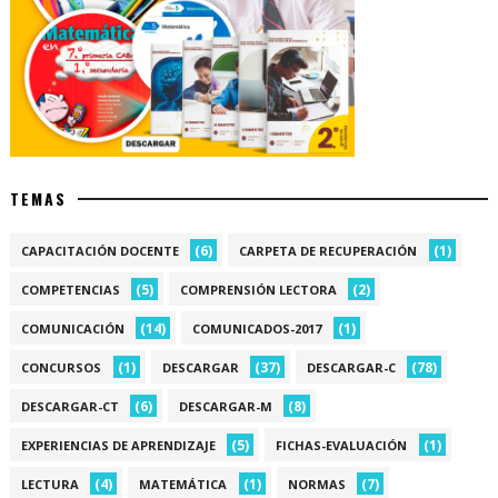
TEMAS
(6)
(1)
CAPACITACIÓN DOCENTE
CARPETA DE RECUPERACIÓN
(5)
(2)
COMPETENCIAS
COMPRENSIÓN LECTORA
(14)
(1)
COMUNICACIÓN
COMUNICADOS-2017
(1)
(37)
(78)
CONCURSOS
DESCARGAR
DESCARGAR-C
(6)
(8)
DESCARGAR-CT
DESCARGAR-M
(5)
(1)
EXPERIENCIAS DE APRENDIZAJE
FICHAS-EVALUACIÓN
(4)
(1)
(7)
LECTURA
MATEMÁTICA
NORMAS