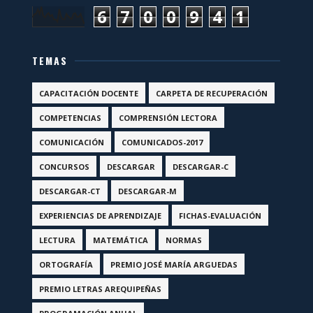
6
7
0
0
9
4
1
TEMAS
CAPACITACIÓN DOCENTE
CARPETA DE RECUPERACIÓN
COMPETENCIAS
COMPRENSIÓN LECTORA
COMUNICACIÓN
COMUNICADOS-2017
CONCURSOS
DESCARGAR
DESCARGAR-C
DESCARGAR-CT
DESCARGAR-M
EXPERIENCIAS DE APRENDIZAJE
FICHAS-EVALUACIÓN
LECTURA
MATEMÁTICA
NORMAS
ORTOGRAFÍA
PREMIO JOSÉ MARÍA ARGUEDAS
PREMIO LETRAS AREQUIPEÑAS