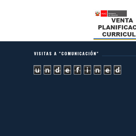
VISITAS A "COMUNICACIÓN"
u
n
d
e
f
i
n
e
d