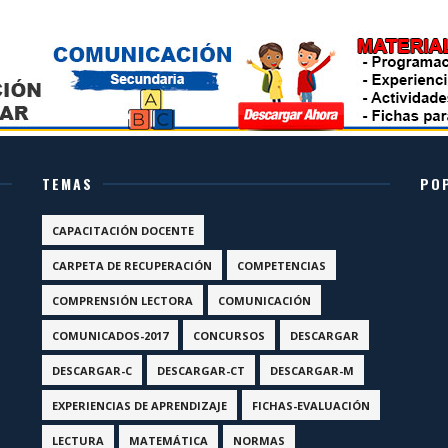
TEMAS
PO
CAPACITACIÓN DOCENTE
CARPETA DE RECUPERACIÓN
COMPETENCIAS
COMPRENSIÓN LECTORA
COMUNICACIÓN
COMUNICADOS-2017
CONCURSOS
DESCARGAR
DESCARGAR-C
DESCARGAR-CT
DESCARGAR-M
EXPERIENCIAS DE APRENDIZAJE
FICHAS-EVALUACIÓN
LECTURA
MATEMÁTICA
NORMAS