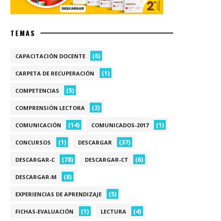
TEMAS
(6)
CAPACITACIÓN DOCENTE
(1)
CARPETA DE RECUPERACIÓN
(5)
COMPETENCIAS
(2)
COMPRENSIÓN LECTORA
(14)
(1)
COMUNICACIÓN
COMUNICADOS-2017
(1)
(37)
CONCURSOS
DESCARGAR
(78)
(6)
DESCARGAR-C
DESCARGAR-CT
(8)
DESCARGAR-M
(5)
EXPERIENCIAS DE APRENDIZAJE
(1)
(4)
FICHAS-EVALUACIÓN
LECTURA