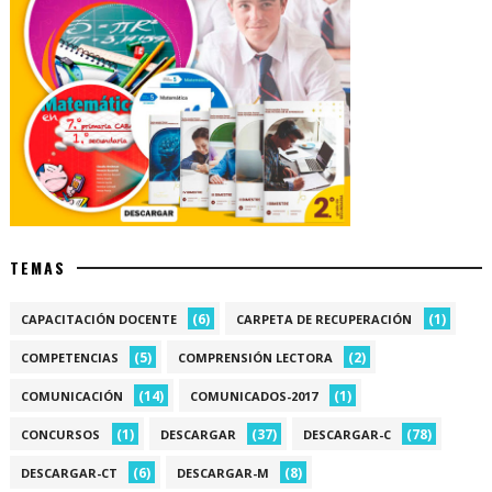
TEMAS
(6)
(1)
CAPACITACIÓN DOCENTE
CARPETA DE RECUPERACIÓN
(5)
(2)
COMPETENCIAS
COMPRENSIÓN LECTORA
(14)
(1)
COMUNICACIÓN
COMUNICADOS-2017
(1)
(37)
(78)
CONCURSOS
DESCARGAR
DESCARGAR-C
(6)
(8)
DESCARGAR-CT
DESCARGAR-M