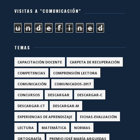
VISITAS A "COMUNICACIÓN"
u
n
d
e
f
i
n
e
d
TEMAS
CAPACITACIÓN DOCENTE
CARPETA DE RECUPERACIÓN
COMPETENCIAS
COMPRENSIÓN LECTORA
COMUNICACIÓN
COMUNICADOS-2017
CONCURSOS
DESCARGAR
DESCARGAR-C
DESCARGAR-CT
DESCARGAR-M
EXPERIENCIAS DE APRENDIZAJE
FICHAS-EVALUACIÓN
LECTURA
MATEMÁTICA
NORMAS
ORTOGRAFÍA
PREMIO JOSÉ MARÍA ARGUEDAS