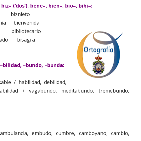
iz– (‘dos’), bene–, bien–, bio–, bibi–:
biznieto
mía
bienvenida
bibliotecario
rado
bisagra
 –bilidad, –bundo, –bunda:
able / habilidad, debilidad,
onsabilidad / vagabundo, meditabundo, tremebundo,
 ambulancia, embudo, cumbre, camboyano, cambio,