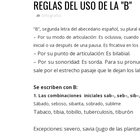
REGLAS DEL USO DE LA "B"
in
Ortografía
“B”, segunda letra del abecedario español, su plural 
– Por su modo de articulación: Es oclusiva, cuand
inicial o va después de una pausa. Es fricativa en lo
– Por su punto de articulación: Es bilabial.
– Por su sonoridad: Es sorda. Para su pronun
sale por el estrecho pasaje que le dejan los la
Se escriben con B:
1. Las combinaciones iniciales sab–, seb–, sib–,
Sábado, seboso, sibarita, sobrado, sublime
Tabaco, tibia, tobillo, tuberculosis, tiburón
Excepciones: severo, savia (jugo de las plantas