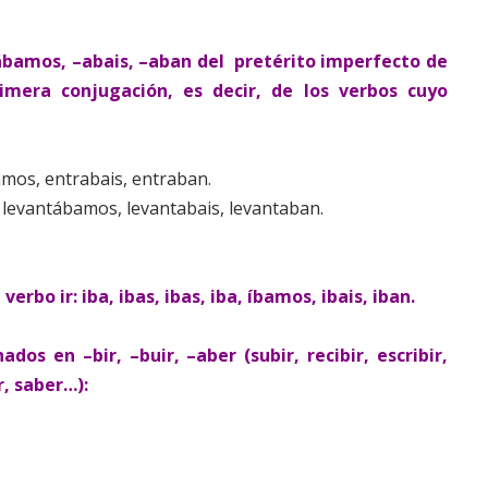
–ábamos, –abais, –aban del pretérito imperfecto de
rimera conjugación, es decir, de los verbos cuyo
mos, entrabais, entraban.
 levantábamos, levantabais, levantaban.
verbo ir: iba, ibas, ibas, iba, íbamos, ibais, iban.
os en –bir, –buir, –aber (subir, recibir, escribir,
r, saber…):