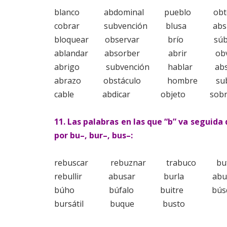
blanco
abdominal
pueblo
obt
cobrar
subvención
blusa
abs
bloquear
observar
brío
súb
ablandar
absorber
abrir
ob
abrigo
subvención
hablar
ab
abrazo
obstáculo
hombre
su
cable
abdicar
objeto
sob
11. Las palabras en las que “b” va seguida
por bu–, bur–, bus–:
rebuscar
rebuznar
trabuco
bu
rebullir
abusar
burla
abu
búho
búfalo
buitre
bús
bursátil
buque
busto