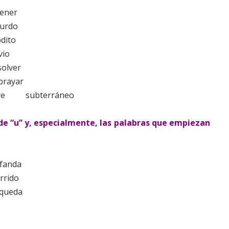
ener
urdo
dito
vio
solver
brayar
re
subterráneo
 de “u” y, especialmente, las palabras que empiezan
fanda
rrido
queda