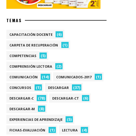
TEMAS
(6)
CAPACITACIÓN DOCENTE
(1)
CARPETA DE RECUPERACIÓN
(5)
COMPETENCIAS
(2)
COMPRENSIÓN LECTORA
(14)
(1)
COMUNICACIÓN
COMUNICADOS-2017
(1)
(37)
CONCURSOS
DESCARGAR
(78)
(6)
DESCARGAR-C
DESCARGAR-CT
(8)
DESCARGAR-M
(5)
EXPERIENCIAS DE APRENDIZAJE
(1)
(4)
FICHAS-EVALUACIÓN
LECTURA