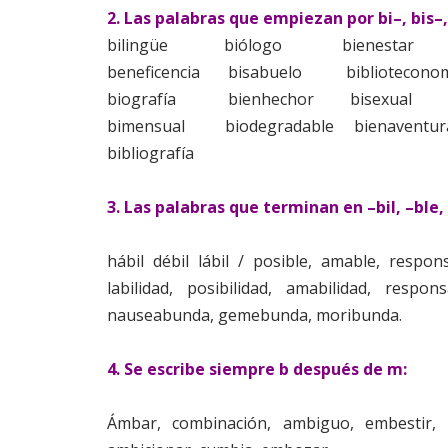
2. Las palabras que empiezan por bi–, bis–, b
bilingüe
biólogo
bienestar
beneficencia
bisabuelo
bibliotecono
biografía
bienhechor
bisexual
bimensual
biodegradable
bienaventu
bibliografía
3. Las palabras que terminan en –bil, –ble,
hábil débil lábil / posible, amable, respons
labilidad, posibilidad, amabilidad, resp
nauseabunda, gemebunda, moribunda.
4. Se escribe siempre b después de m:
Ámbar, combinación, ambiguo, embestir,