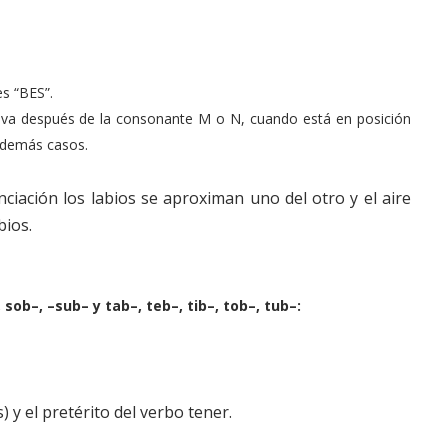
es “BES”.
o va después de la consonante M o N, cuando está en posición
s demás casos.
ciación los labios se aproximan uno del otro y el aire
bios.
 sob–, –sub– y tab–, teb–, tib–, tob–, tub–:
) y el pretérito del verbo tener.