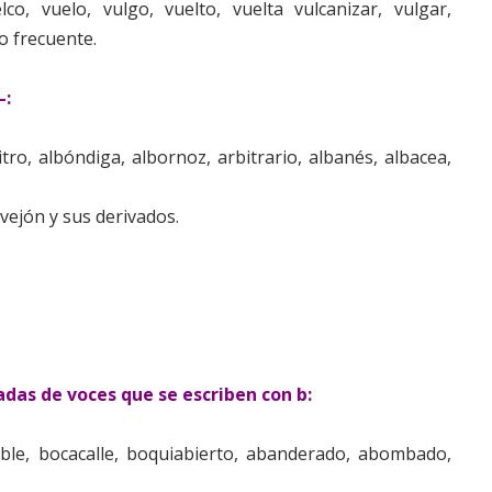
lco, vuelo, vulgo, vuelto, vuelta vulcanizar, vulgar,
o frecuente.
–:
itro, albóndiga, albornoz, arbitrario, albanés, albacea,
rvejón y sus derivados.
das de voces que se escriben con b:
le, bocacalle, boquiabierto, abanderado, abombado,