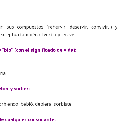
ir, sus compuestos (rehervir, deservir, convivir...) y
e exceptúa también el verbo precaver.
y “bio” (con el significado de vida):
ría
eber y sorber:
rbiendo, bebió, debiera, sorbiste
 de cualquier consonante: