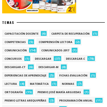
TEMAS
(6)
(1)
CAPACITACIÓN DOCENTE
CARPETA DE RECUPERACIÓN
(5)
(2)
COMPETENCIAS
COMPRENSIÓN LECTORA
(14)
(1)
COMUNICACIÓN
COMUNICADOS-2017
(1)
(37)
(78)
CONCURSOS
DESCARGAR
DESCARGAR-C
(6)
(8)
DESCARGAR-CT
DESCARGAR-M
(5)
(1)
EXPERIENCIAS DE APRENDIZAJE
FICHAS-EVALUACIÓN
(4)
(1)
(7)
LECTURA
MATEMÁTICA
NORMAS
(15)
(1)
ORTOGRAFÍA
PREMIO JOSÉ MARÍA ARGUEDAS
(3)
(11)
PREMIO LETRAS AREQUIPEÑAS
PROGRAMACIÓN ANUAL